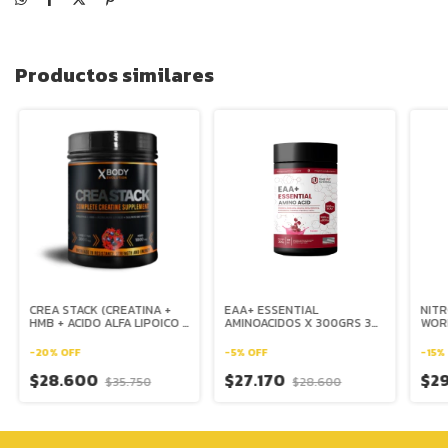
Productos similares
CREA STACK (CREATINA +
EAA+ ESSENTIAL
NITR
HMB + ACIDO ALFA LIPOICO +
AMINOACIDOS X 300GRS 30
WOR
SULFATO DE VANADIO) X 30
SERVICIOS - ONE FIT
SERV
SERVICIOS - XBODY
EVO
-
20
%
OFF
-
5
%
OFF
-
15
%
EVOLUTION
$28.600
$27.170
$2
$35.750
$28.600