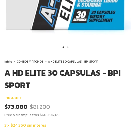
Inicio
>
COMBOS Y PROMOS
>
A HD ELITE 30 CAPSULAS - BPI SPORT
A HD ELITE 30 CAPSULAS - BPI
SPORT
-
10
%
OFF
$73.080
$81.200
Precio sin impuestos
$60.396,69
3
x
$24.360
sin interés