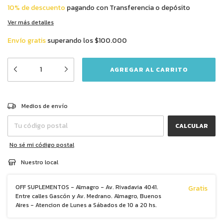
10% de descuento
pagando con Transferencia o depósito
Ver más detalles
Envío gratis
superando los
$100.000
CAMBIAR CP
Entregas para el CP:
Medios de envío
CALCULAR
No sé mi código postal
Nuestro local
OFF SUPLEMENTOS - Almagro - Av. Rivadavia 4041.
Gratis
Entre calles Gascón y Av. Medrano. Almagro, Buenos
Aires - Atencion de Lunes a Sábados de 10 a 20 hs.