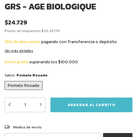
GRS - AGE BIOLOGIQUE
$24.729
Precio sin impuestos
$20.437,19
10% de descuento
pagando con Transferencia o depósito
Ver más detalles
Envío gratis
superando los
$100.000
Sabor:
Pomelo Rosado
Pomelo Rosado
CAMBIAR CP
Entregas para el CP:
Medios de envío