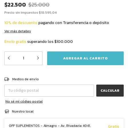
$22.500
$25.000
Precio sin impuestos
$18.595,04
10% de descuento
pagando con Transferencia o depósito
Ver más detalles
Envío gratis
superando los
$100.000
CAMBIAR CP
Entregas para el CP:
Medios de envío
CALCULAR
No sé mi código postal
Nuestro local
OFF SUPLEMENTOS - Almagro - Av. Rivadavia 4041.
Gratis