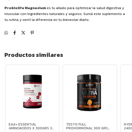
Probiolife Magnesium
es tu aliado para optimizar la salud digestiva y
muscular con ingredientes naturales y seguros. Sumá este suplemento a
tu rutina y sentí la diferencia en tu bienestar diario.
Productos similares
EAA+ ESSENTIAL
TESTO FULL
HYD
AMINOACIDOS X 300GRS 30
PROHORMONAL 300 GRS
240G
SERVICIOS - ONE FIT
(30 Servicios) - XBODY
XBO